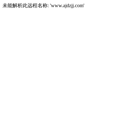
未能解析此远程名称: 'www.ajdzjj.com'